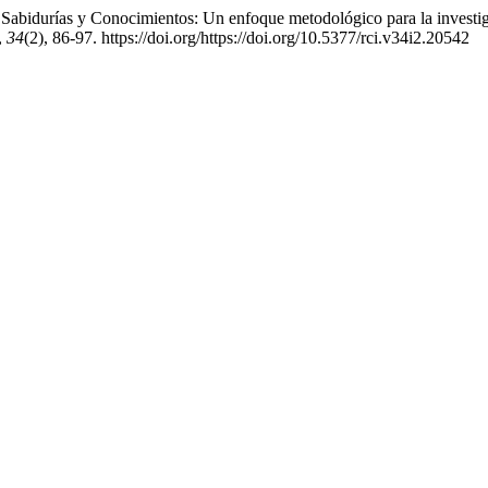
abidurías y Conocimientos: Un enfoque metodológico para la investigaci
,
34
(2), 86-97. https://doi.org/https://doi.org/10.5377/rci.v34i2.20542