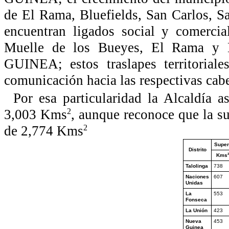
de El Rama, Bluefields, San Carlos, Sa
encuentran ligados social y comer
Muelle de los Bueyes, El Rama y 
GUINEA; estos traslapes territorial
comunicación hacia las respectivas cab
Por esa particularidad la Alcaldía 
3,003 Kms
, aunque reconoce que la su
2
de 2,774 Kms
2
Superf
Distrito
2
Kms
Talolinga
738
Naciones
607
Unidas
La
553
Fonseca
La Unión
423
Nueva
453
Guinea