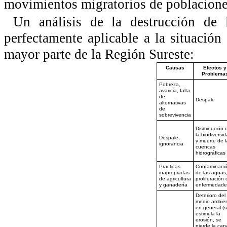
movimientos migratorios de poblaciones
Un análisis de la destrucción de 
perfectamente aplicable a la situación
mayor parte de la Región Sureste:
Causas
Efectos y
Problema
Pobreza,
avaricia, falta
de
Despale
alternativas
de
sobrevivencia
Disminución 
la biodiversi
Despale,
y muerte de l
ignorancia
cuencas
hidrográficas
Practicas
Contaminaci
inapropiadas
de las aguas
de agricultura
proliferación 
y ganadería
enfermedade
Deterioro del
medio ambie
en general (s
estimula la
erosión, se
pierde la cap