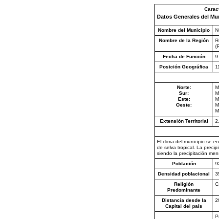
Caract
Datos Generales del Mu
Nombre del Municipio
N
Nombre de la Región
R
(
Fecha de Función
9
Posición Geográfica
1
Norte:
M
Sur:
M
Este:
M
Oeste:
M
M
Extensión Territorial
2
El clima del municipio se 
de selva tropical. La preci
siendo la precipitación men
Población
9
Densidad poblacional
3
Religión
C
Predominante
Distancia desde la
2
Capital del país
P