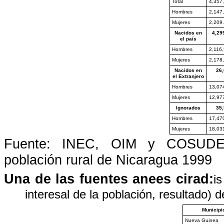
Total
4,357
Hombres
2,147
Mujeres
2,209
Nacidos en
4,29
el país
Hombres
2,116
Mujeres
2,178
Nacidos en
26,
el Extranjero
Hombres
13,07
Mujeres
12,97
Ignorados
35,
Hombres
17,47
Mujeres
18,03
Fuente: INEC, OIM y COSUDE- C
población rural de Nicaragua 1999
Una de las fuentes anees cirad:
i
interesal de la población, resultado) 
Municipi
Nueva Guinea