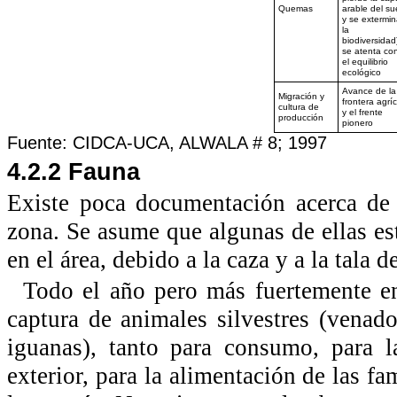
Quemas
arable del su
y se extermin
la
biodiversidad
se atenta con
el equilibrio
ecológico
Avance de la
Migración y
frontera agrí
cultura de
y el frente
producción
pionero
Fuente: CIDCA-UCA, ALWALA # 8; 1997
4.2.2 Fauna
Existe poca documentación acerca de l
zona. Se asume que algunas de ellas es
en el área, debido a la caza y a la tala 
Todo el año pero más fuertemente en
captura de animales silvestres (venado
iguanas), tanto para consumo, para 
exterior, para la alimentación de las fa