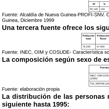
Nº
%
95,149
100
Fuente: Alcaldía de Nueva Guinea-PROFI-SNV. C
Guinea, Diciembre 1999
Una tercera fuente ofrece los sig
Población
Población
total
Rural
79,259
47.900
Fuente: INEC, OIM y COSUDE- Característica soc
La composición según sexo de est
Fuente
INEC- OIM-COS
(1999)
TGL-INIFOM (19
Fuente: elaboración propia
La distribución de las personas
siguiente hasta 1995: