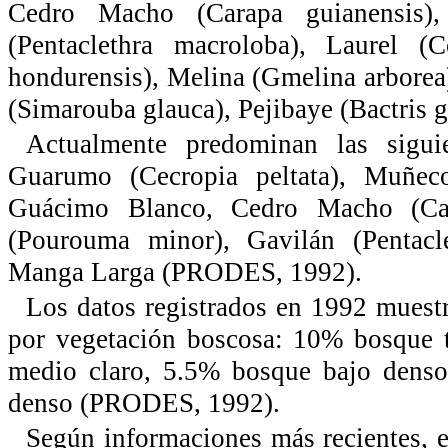
Cedro Macho (Carapa guianensis),
(Pentaclethra macroloba), Laurel (
hondurensis), Melina (Gmelina arborea)
(Simarouba glauca), Pejibaye (Bactris 
Actualmente predominan las sigui
Guarumo (Cecropia peltata), Muñec
Guácimo Blanco, Cedro Macho (Cara
(Pourouma minor), Gavilán (Pentacle
Manga Larga (PRODES, 1992).
Los datos registrados en 1992 muestr
por vegetación boscosa: 10% bosque t
medio claro, 5.5% bosque bajo dens
denso (PRODES, 1992).
Según informaciones más recientes, el