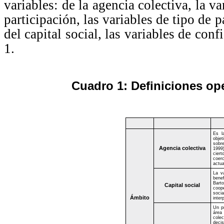
variables: de la agencia colectiva, la va
participación, las variables de tipo de 
del capital social, las variables de con
1.
Cuadro 1: Definiciones ope
Es l
obje
sobre
Agencia colectiva
1999)
cier
coerc
actua
La va
benef
Bart
Capital social
coope
soci
Ámbito
inter
Un p
área
cole
decis