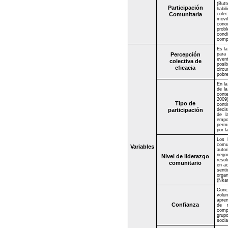
(But
Participación
habil
Comunitaria
cole
movi
conoc
probl
condi
compr
Es la
Percepción
para 
even
colectiva de
posib
eficacia
circu
pobre
En la
de la
conte
2009
Tipo de
cont
participación
decis
de l
empod
perm
por 
Los 
comu
Variables
autor
nego
Nivel de liderazgo
resol
comunitario
en ac
senti
orga
(Nka
Conc
volu
apren
Confianza
de r
comp
grupo
socia