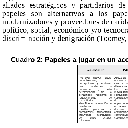
aliados estratégicos y partidarios d
papeles son alternativos a los papel
modernizadores y proveedores de carid
político, social, económico y/o tecnocr
discriminación y denigración (Toomey,
Cuadro 2: Papeles a jugar en un ac
Catalizador
Fac
Promover nuevas ideas,
Apoyando
conocimientos,
encuentro 
percepciones y acciones
cara a la
que fortalezcan la
diferencias
autonomía y auto
las más
determinación de la
movilizacio
comunidad, mediante el
Fortal
fortalecimiento de
capacidades
capacidades de
de la
identificación y solución de
organizacio
problemas.
en áreas
Facilitar procesos de
decisió
aprendizajes horizontales,
administrac
incluyendo intercambios
comun
con otros actores
coordinació
relevantes.