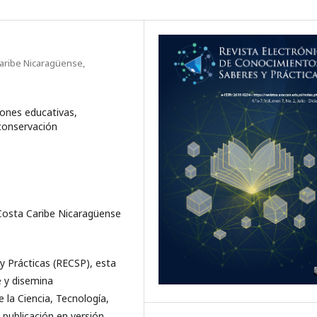
aribe Nicaragüense,
iones educativas,
 conservación
Costa Caribe Nicaragüense
y Prácticas (RECSP), esta
e y disemina
 la Ciencia, Tecnología,
 publicación en versión