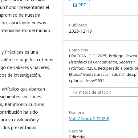
PDF
 un honor presentarles el
mpromiso de nuestra
ación, aportando nuevos
Publicado
 entendimiento del mundo
2025-12-19
Cómo citar
 y Prácticas es una
URACCAN, C. E. (2025). Prólogo.
Revista
académico bajo los criterios
Electrónica De Conocimientos, Saberes Y
ogo de saberes y haceres,
Prácticas
,
7
(2), 6. Recuperado a partir d
https://revistas.uraccan.edu.ni/index.p
ados de investigación.
sp/article/view/1534
 artículos que abarcan
Formatos de citación
 siguientes secciones:
s, Patrimonio Cultural
ontribución ha sido
Número
Vol. 7 Núm. 2 (2024)
ara su evaluación y
enidos presentados.
Sección
Editorial