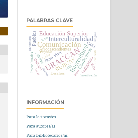
PALABRAS CLAVE
Educación Superior
Pueblos
Indígena
Interculturalidad
Retos
Universidad
Comunicación
CRES
Intercultural
URACCAN
Afrodescendientes
Conferencia
Continente
Buen Vivir
Proyectos
Saberes
Interculturales
Caribe
Indígenas
RUIICAY
Diálogo
Visita
SAIH
Aportes
Voces
Panel
Desafíos
Investigación
INFORMACIÓN
Para lectoras/es
Para autores/as
Para bibliotecarios/as