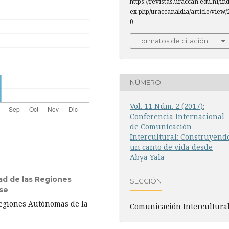
https://revistas.uraccan.edu.ni/in
ex.php/uraccanaldia/article/view/
0
Formatos de citación
NÚMERO
Vol. 11 Núm. 2 (2017):
Conferencia Internacional
de Comunicación
Intercultural: Construyend
un canto de vida desde
Abya Yala
ad de las Regiones
SECCIÓN
se
Regiones Autónomas de la
Comunicación Intercultura