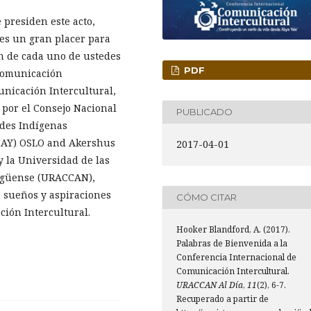
presiden este acto,
 es un gran placer para
ón de cada uno de ustedes
PDF
 Comunicación
unicación Intercultural,
por el Consejo Nacional
PUBLICADO
ades Indígenas
ICAY) OSLO and Akershus
2017-04-01
y la Universidad de las
agüense (URACCAN),
 sueños y aspiraciones
CÓMO CITAR
ión Intercultural.
Hooker Blandford, A. (2017).
Palabras de Bienvenida a la
Conferencia Internacional de
Comunicación Intercultural.
URACCAN Al Día
,
11
(2), 6-7.
Recuperado a partir de