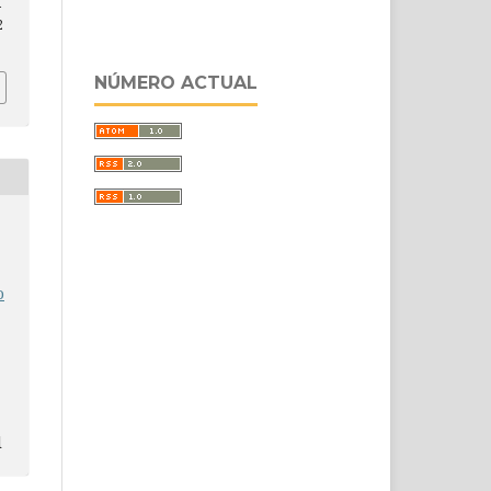
d
2
NÚMERO ACTUAL
o
l