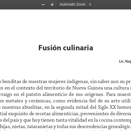
Zoom
Zoom
Out
In
Fusión culinaria 
Lic. N
benditas de nuestras mujeres indígenas, sin saber aun su pr
n en el contexto del territorio de Nueva Guinea una cultura 
aigo  en  el  patrón  alimenticio  de  sus  orígenes.  Para  muestr
 metates  y  cerámicas,  como  evidencia  fiel  de  su  arte  utilita
e nuestras abuelitas, en la segunda mitad del Siglo XX hemo
al exquisito de recetas alimenticias, provenientes de diversa
s del país y que hoy tienen tanta vitalidad en la cocina conte
 hijas, nietas, tataranietas y todas sus descendencias genealógic