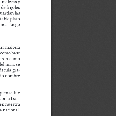
comaleras y 
de frijoles 
uardan las 
able plato 
nos, luego 
ura maicera 
n como base 
vieron como 
del maíz se 
úscula gra
-
cado nombre 
güense fue 
or la tras
-
én nuestra 
a nacional. 