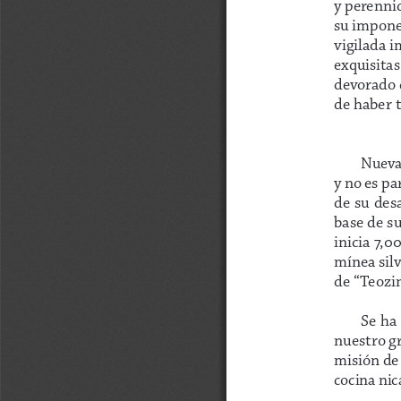
y perennid
su imponen
vigilada i
exquisitas
devorado 
de haber 
Nueva 
y no es pa
de su desa
base de su
inicia 7,0
mínea silv
de “Teozin
Se ha
nuestro gr
misión de 
cocina nic