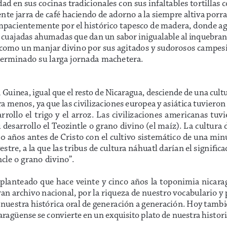
ad en sus cocinas tradicionales con sus infaltables tortillas 
te jarra de café haciendo de adorno a la siempre altiva porra 
mpacientemente por el histórico tapesco de madera, donde ag
 cuajadas ahumadas que dan un sabor inigualable al inquebrant
como un manjar divino por sus agitados y sudorosos campesi
terminado su larga jornada machetera. 
Guinea, igual que el resto de Nicaragua, desciende de una cult
ra menos, ya que las civilizaciones europea y asiática tuviero
rrollo el trigo y el arroz. Las civilizaciones americanas tu
 desarrollo el Teozintle o grano divino (el maíz). La cultura 
00 años antes de Cristo con el cultivo sistemático de una min
estre, a la que las tribus de cultura náhuatl darían el signifi
cle o grano divino”. 
 planteado que hace veinte y cinco años la toponimia nicara
an archivo nacional, por la riqueza de nuestro vocabulario y p
nuestra histórica oral de generación a generación. Hoy tambi
aragüense se convierte en un exquisito plato de nuestra histori