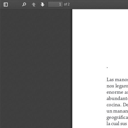
of 2
Toggle
Find
Previous
Next
Sidebar
. 
Las manos 
nos legaro
enorme  arr
abundantes 
cocina. D
un mananti
geográfica
la cual sus