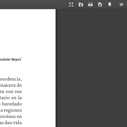
Current
Presentation
Open
Print
Download
Too
View
Mode
1
apoleón Reyes
ocedencia, 
maicera de 
a  son  sus  
rio  en  la  
s heredado 
s regiones 
mporánea en 
as dan vida 