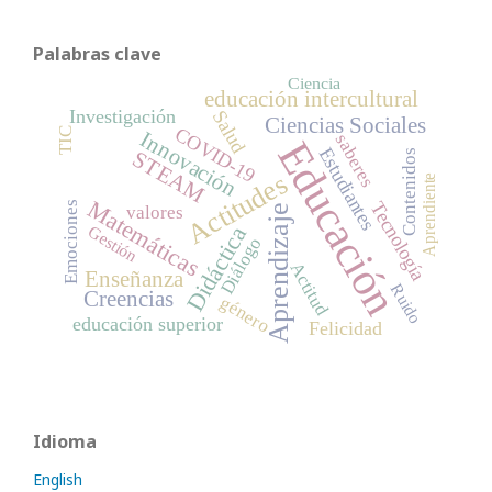
Palabras clave
Ciencia
educación intercultural
Investigación
Salud
Ciencias Sociales
COVID-19
TIC
Innovación
saberes
Educación
Estudiantes
STEAM
Contenidos
Actitudes
Aprendiente
Matemáticas
Tecnología
Emociones
Aprendizaje
valores
Didáctica
Gestión
Diálogo
Actitud
Enseñanza
Ruido
Creencias
género
educación superior
Felicidad
Idioma
English