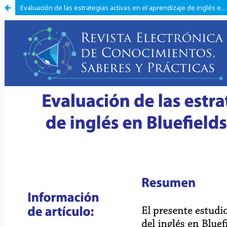
Evaluación de las estrategias activas en el aprendizaje de inglés en Bluefields Indian & Caribbean University