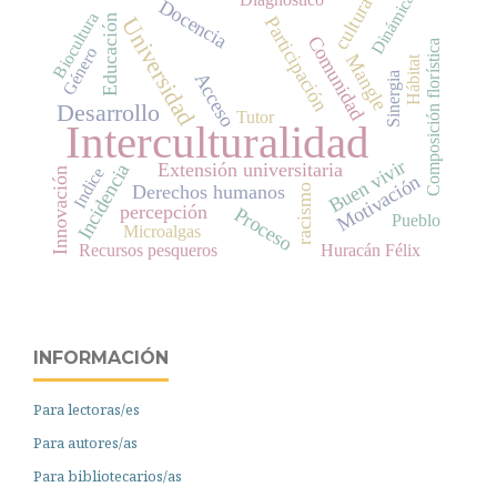
Dinámica
cultura
Docencia
Biocultura
Educación
Participación
Universidad
Comunidad
Composición florística
Género
Mangle
Hábitat
Acceso
Sinergia
Desarrollo
Tutor
Interculturalidad
Buen vivir
Extensión universitaria
Incidencia
Indice
Innovación
Motivación
Derechos humanos
racismo
percepción
Proceso
Pueblo
Microalgas
Recursos pesqueros
Huracán Félix
INFORMACIÓN
Para lectoras/es
Para autores/as
Para bibliotecarios/as