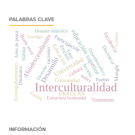
PALABRAS CLAVE
educación superior
Dossier didáctico
Artes de pesca
Incidencia
Género
Afrodescendientes
Buen vivir
Participación
Sinergia
Educación
Proceso
Docencia
Hábitat
racismo
Desembocadura
Tutor
Universidad
Desarrollo
Acceso
Acompañamiento
Derecho
Mangle
cultura
Dinámica
Indice
Pueblo
Comunidad
Interculturalidad
Tutoría
URACCAN
Estructura horizontal
Tratamiento
INFORMACIÓN