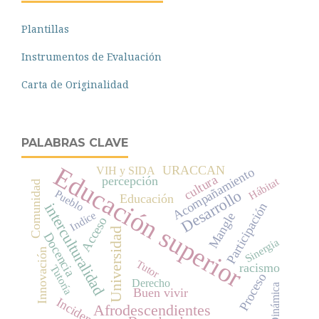
Plantillas
Instrumentos de Evaluación
Carta de Originalidad
PALABRAS CLAVE
Educación superior
URACCAN
VIH y SIDA
Acompañamiento
cultura
percepción
Hábitat
Comunidad
Desarrollo
Pueblo
Educación
interculturalidad
Participación
Indice
Mangle
Acceso
Universidad
Docencia
Sinergia
Innovación
Tutor
racismo
Tutoría
Proceso
Derecho
Dinámica
Buen vivir
Incidencia
Afrodescendientes