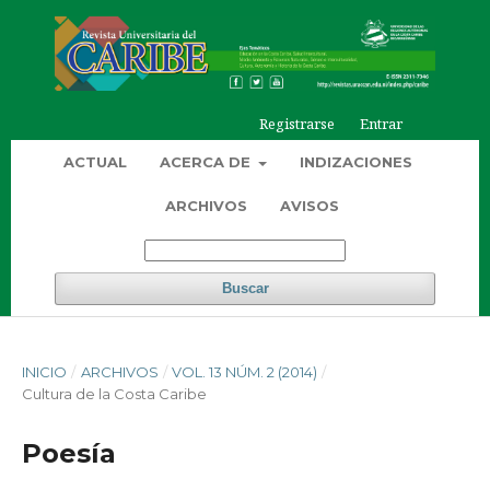
Registrarse
Entrar
ACTUAL
ACERCA DE
INDIZACIONES
ARCHIVOS
AVISOS
Buscar
INICIO
/
ARCHIVOS
/
VOL. 13 NÚM. 2 (2014)
/
Cultura de la Costa Caribe
Poesía