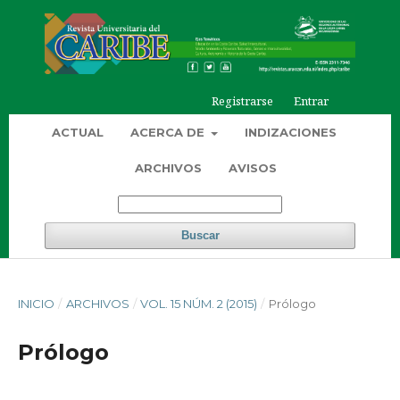
Registrarse
Entrar
ACTUAL
ACERCA DE
INDIZACIONES
ARCHIVOS
AVISOS
Buscar
INICIO
/
ARCHIVOS
/
VOL. 15 NÚM. 2 (2015)
/
Prólogo
Prólogo