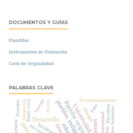
DOCUMENTOS Y GUÍAS
Plantillas
Instrumentos de Evaluación
Carta de Originalidad
PALABRAS CLAVE
Acompañamiento
Sinergia
pueblos indígenas
Buen vivir
Integración
Pueblos originarios
Peneidos
Pueblo
Universidad
Tutor
Biocultura
Derechos humanos
Mangle
Comunidad
Desarrollo
Docencia
Incidencia
Microalgas