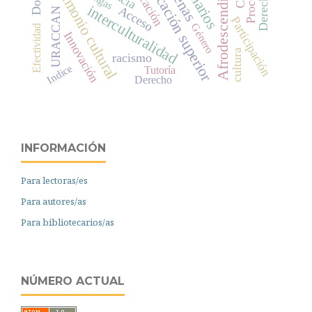
Afrodescendientes
patrimonio cultural
educación superior
Educación
Proceso
interculturalidad
Acceso
URACCAN
Participación
Género
Efectividad
Innovación
cultura
racismo
Indice
Tutoría
Derecho
INFORMACIÓN
Para lectoras/es
Para autores/as
Para bibliotecarios/as
NÚMERO ACTUAL