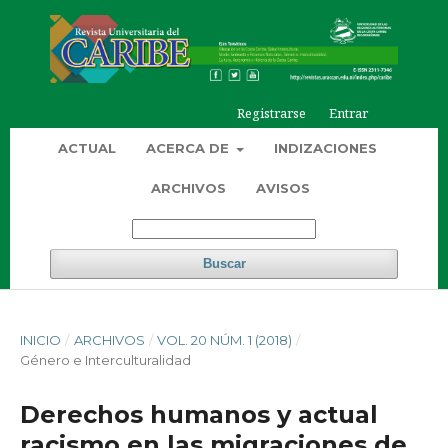
Registrarse
Entrar
ACTUAL
ACERCA DE
INDIZACIONES
ARCHIVOS
AVISOS
Buscar
INICIO
/
ARCHIVOS
/
VOL. 20 NÚM. 1 (2018)
/
Género e Interculturalidad
Derechos humanos y actual
racismo en las migraciones de