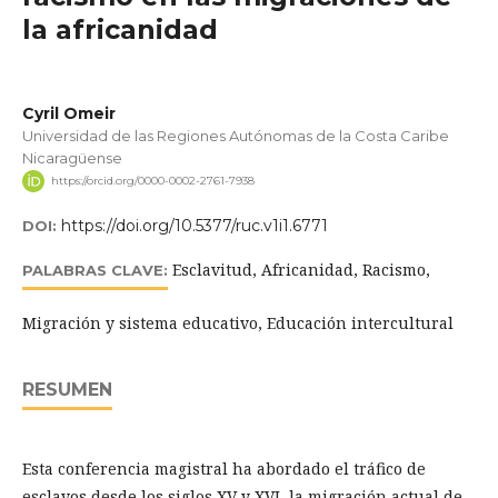
la africanidad
Cyril Omeir
Universidad de las Regiones Autónomas de la Costa Caribe
Nicaragüense
https://orcid.org/0000-0002-2761-7938
https://doi.org/10.5377/ruc.v1i1.6771
DOI:
Esclavitud, Africanidad, Racismo,
PALABRAS CLAVE:
Migración y sistema educativo, Educación intercultural
RESUMEN
Esta conferencia magistral ha abordado el tráfico de
esclavos desde los siglos XV y XVI, la migración actual de