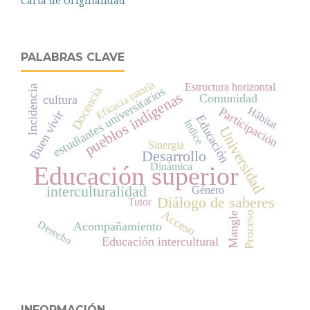
Carta de Originalidad
PALABRAS CLAVE
Eficacia tutoría
Estructura horizontal
Incidencia
estudiantes universitarios
Docencia
pueblos indígenas
Comunidad
cultura
Hábitat
Participación
Buen vivir
Educación
Indice
Universidad
Sinergia
Desarrollo
Dinámica
Educación superior
interculturalidad
Género
Diálogo de saberes
Tutor
Acceso
Proceso
Mangle
Derecho
Acompañamiento
Educación intercultural
INFORMACIÓN