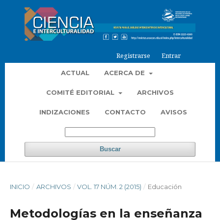
Registrarse
Entrar
ACTUAL
ACERCA DE
COMITÉ EDITORIAL
ARCHIVOS
INDIZACIONES
CONTACTO
AVISOS
Buscar
INICIO
/
ARCHIVOS
/
VOL. 17 NÚM. 2 (2015)
/
Educación
Metodologías en la enseñanza