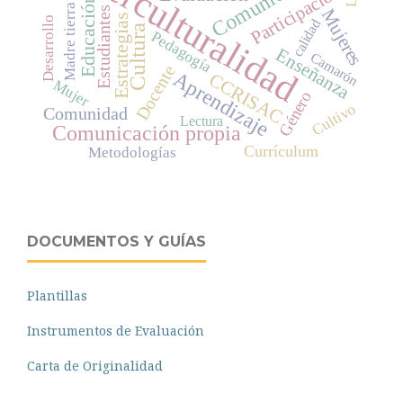
Interculturalidad
Participación
Educación
Madre tierra
Mujeres
Estudiantes
Estrategias
Desarrollo
calidad
Cultura
Pedagogía
Enseñanza
Camarón
Docente
Aprendizaje
CCRISAC
Mujer
Género
Cultivo
Comunidad
Lectura
Comunicación propia
Currículum
Metodologías
DOCUMENTOS Y GUÍAS
Plantillas
Instrumentos de Evaluación
Carta de Originalidad