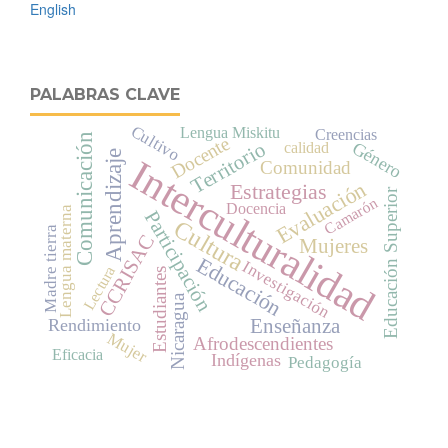
English
PALABRAS CLAVE
Cultivo
Lengua Miskitu
Creencias
Comunicación
Docente
Género
Territorio
calidad
Aprendizaje
Interculturalidad
Comunidad
Evaluación
Estrategias
Educación Superior
Camarón
Docencia
Lengua materna
Participación
Cultura
Madre tierra
CCRISAC
Mujeres
Educación
Investigación
Lectura
Estudiantes
Nicaragua
Rendimiento
Enseñanza
Mujer
Afrodescendientes
Eficacia
Indígenas
Pedagogía