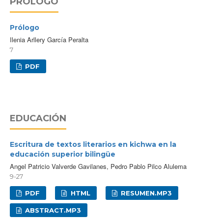
PRÓLOGO
Prólogo
Ilenia Arllery García Peralta
7
PDF
EDUCACIÓN
Escritura de textos literarios en kichwa en la
educación superior bilingüe
Angel Patricio Valverde Gavilanes, Pedro Pablo Pilco Alulema
9-27
PDF
HTML
RESUMEN.MP3
ABSTRACT.MP3