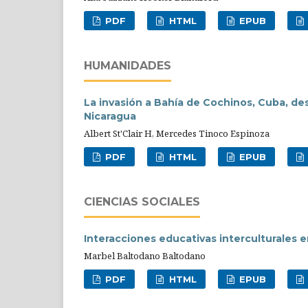
PDF
HTML
EPUB
HUMANIDADES
La invasión a Bahía de Cochinos, Cuba, des
Nicaragua
Albert St'Clair H, Mercedes Tinoco Espinoza
PDF
HTML
EPUB
CIENCIAS SOCIALES
Interacciones educativas interculturales e
Marbel Baltodano Baltodano
PDF
HTML
EPUB