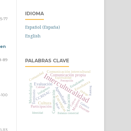
IDIOMA
5-77
Español (España)
English
 en
8-89
PALABRAS CLAVE
Comunicación intercultural
Comunidad
Interculturalidad
Comunicación propia
Espiritualidad
Estudiantes
Percepción
Enseñanza
Evaluación
Metodología
Calidad
Aprendizaje
Indígenas
Ranking
Diálogo
Territorio
CCRISAC
Comunicación
-100
Educación
Estrategias
Cultivo
Mujeres
Cultura
Género
Mujer
Docente
Participación
Identidad
Balanza comercial
1-113