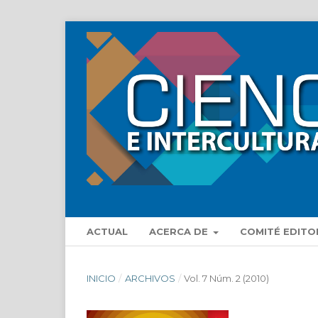
ACTUAL
ACERCA DE
COMITÉ EDITO
INICIO
/
ARCHIVOS
/
Vol. 7 Núm. 2 (2010)