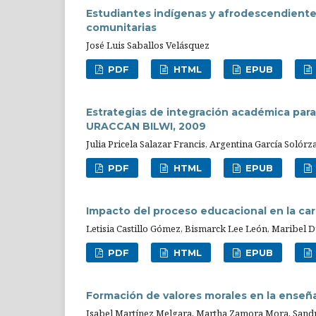
Estudiantes indígenas y afrodescendiente
comunitarias
José Luis Saballos Velásquez
PDF
HTML
EPUB
Estrategias de integración académica para
URACCAN BILWI, 2009
Julia Pricela Salazar Francis, Argentina García Solórz
PDF
HTML
EPUB
Impacto del proceso educacional en la ca
Letisia Castillo Gómez, Bismarck Lee León, Maribel 
PDF
HTML
EPUB
Formación de valores morales en la enseña
Isabel Martínez Melgara, Martha Zamora Mora, Sand