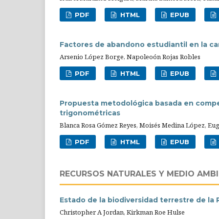
PDF
HTML
EPUB
Factores de abandono estudiantil en la ca
Arsenio López Borge, Napoleoón Rojas Robles
PDF
HTML
EPUB
Propuesta metodológica basada en compete
trigonométricas
Blanca Rosa Gómez Reyes, Moisés Medina López, Eu
PDF
HTML
EPUB
RECURSOS NATURALES Y MEDIO AMB
Estado de la biodiversidad terrestre de l
Christopher A Jordan, Kirkman Roe Hulse