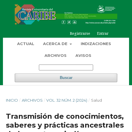
Registrarse
Entrar
ACTUAL
ACERCA DE
INDIZACIONES
ARCHIVOS
AVISOS
Buscar
INICIO
/
ARCHIVOS
/
VOL. 32 NÚM. 2 (2024)
/
Salud
Transmisión de conocimientos,
saberes y prácticas ancestrales