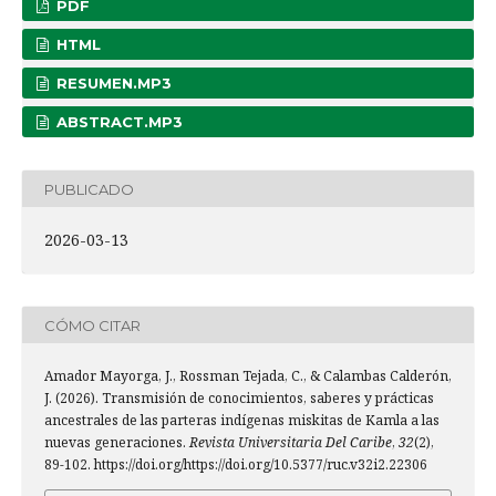
PDF
HTML
RESUMEN.MP3
ABSTRACT.MP3
PUBLICADO
2026-03-13
CÓMO CITAR
Amador Mayorga, J., Rossman Tejada, C., & Calambas Calderón,
J. (2026). Transmisión de conocimientos, saberes y prácticas
ancestrales de las parteras indígenas miskitas de Kamla a las
nuevas generaciones.
Revista Universitaria Del Caribe
,
32
(2),
89-102. https://doi.org/https://doi.org/10.5377/ruc.v32i2.22306