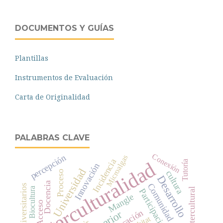
DOCUMENTOS Y GUÍAS
Plantillas
Instrumentos de Evaluación
Carta de Originalidad
PALABRAS CLAVE
Conexión
percepción
Microalgas
Incidencia
Interculturalidad
Tutoría
Innovación
Universidad
Proceso
cultura
Desarrollo
Docencia
Comunidad
Biocultura
Participación
Mangle
Acceso
Educación