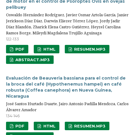
de motor en el control de Psoroptes Ovis en ovejas
pelibuey
Oswaldo Hernández Rodríguez, Javier Osmar Artola García, Janier
Jerickson Díaz Díaz, Darwin Eliezer Tórrez López, Jordy Jadir
Díaz Blandón, Zharick Elena Castro Gutiérrez, Heyzel Carolina
Ramos Borge, Mileydi Magdalena Trujillo Aguinaga
122-133
PDF
HTML
RESUMEN.MP3
ABSTRACT.MP3
Evaluación de Beauveria bassiana para el control de
la broca del café (Hypothenemus hampei) en café
robusta (Coffea canephora) en Nueva Guinea,
Nicaragua
José Santos Hurtado Duarte, Jairo Antonio Padilla Mendoza, Carlos
Álvarez Amador
134-146
PDF
HTML
RESUMEN.MP3