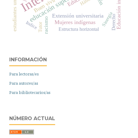
estudiantes universitarios
Educación intercultural
educación superior
Hábitat
Buen vivir
Sinergia
Extensión universitaria
Derecho
racismo
Mujeres indígenas
Indice
Tutor
Estructura horizontal
INFORMACIÓN
Para lectoras/es
Para autores/as
Para bibliotecarios/as
NÚMERO ACTUAL