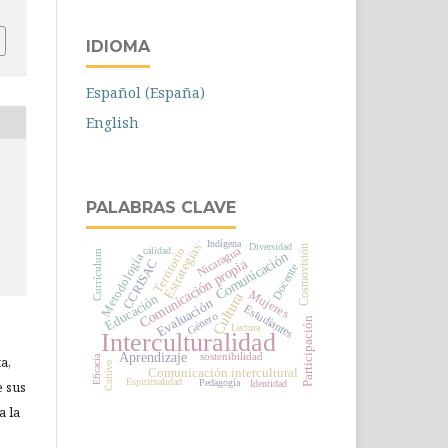
IDIOMA
Español (España)
English
PALABRAS CLAVE
Indígena
Estrategias
Diversidad
Cosmovisión
Nicaragua
Territorio
calidad
Currículum
Comunicación
Metodología
Comunicación propia
CCRISAC
Docente
Mujeres
Cultura
Educación
Evaluación
Estudiantes
Género
Participación
Lectura
Interculturalidad
Aprendizaje
sostenibilidad
a,
Eficacia
Cultivo
Comunicación intercultural
Espiritualidad
Pedagogía
e sus
Identidad
a la