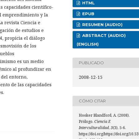
HTML
s capacidades científico-
EPUB
el emprendimiento y la
a revista Ciencia e
RESUMEN (AUDIO)
gación de estudios e
ABSTRACT (AUDIO)
, propicia el diálogo
(ENGLISH)
osmovisión de los
pueblos
simismo es un medio
PUBLICADO
démico al profundizar en
 del entorno,
2008-12-15
iento de las capacidades
s.
CÓMO CITAR
Hooker Blandford, A. (2008).
Prólogo.
Ciencia E
Interculturalidad
,
3
(3), 5-6.
https://doi.org/https://doi.org/10.5