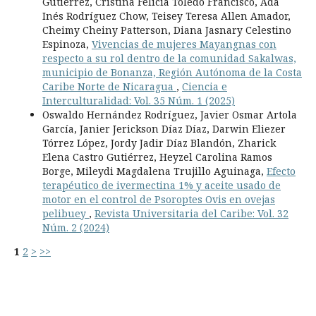
Gutiérrez, Cristina Felicia Toledo Francisco, Ada
Inés Rodríguez Chow, Teisey Teresa Allen Amador,
Cheimy Cheiny Patterson, Diana Jasnary Celestino
Espinoza,
Vivencias de mujeres Mayangnas con
respecto a su rol dentro de la comunidad Sakalwas,
municipio de Bonanza, Región Autónoma de la Costa
Caribe Norte de Nicaragua
,
Ciencia e
Interculturalidad: Vol. 35 Núm. 1 (2025)
Oswaldo Hernández Rodríguez, Javier Osmar Artola
García, Janier Jerickson Díaz Díaz, Darwin Eliezer
Tórrez López, Jordy Jadir Díaz Blandón, Zharick
Elena Castro Gutiérrez, Heyzel Carolina Ramos
Borge, Mileydi Magdalena Trujillo Aguinaga,
Efecto
terapéutico de ivermectina 1% y aceite usado de
motor en el control de Psoroptes Ovis en ovejas
pelibuey
,
Revista Universitaria del Caribe: Vol. 32
Núm. 2 (2024)
1
2
>
>>