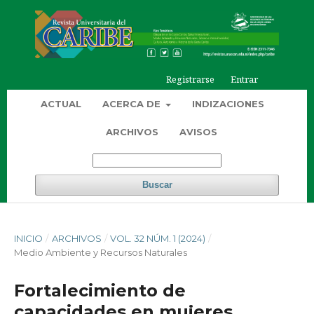
Registrarse
Entrar
ACTUAL
ACERCA DE
INDIZACIONES
ARCHIVOS
AVISOS
Buscar
INICIO
/
ARCHIVOS
/
VOL. 32 NÚM. 1 (2024)
/
Medio Ambiente y Recursos Naturales
Fortalecimiento de
capacidades en mujeres,