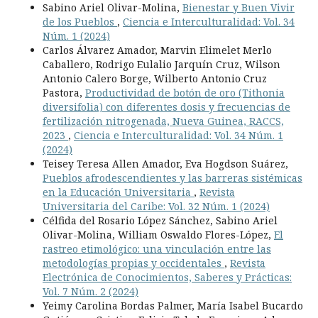
Sabino Ariel Olivar-Molina,
Bienestar y Buen Vivir
de los Pueblos
,
Ciencia e Interculturalidad: Vol. 34
Núm. 1 (2024)
Carlos Álvarez Amador, Marvin Elimelet Merlo
Caballero, Rodrigo Eulalio Jarquín Cruz, Wilson
Antonio Calero Borge, Wilberto Antonio Cruz
Pastora,
Productividad de botón de oro (Tithonia
diversifolia) con diferentes dosis y frecuencias de
fertilización nitrogenada, Nueva Guinea, RACCS,
2023
,
Ciencia e Interculturalidad: Vol. 34 Núm. 1
(2024)
Teisey Teresa Allen Amador, Eva Hogdson Suárez,
Pueblos afrodescendientes y las barreras sistémicas
en la Educación Universitaria
,
Revista
Universitaria del Caribe: Vol. 32 Núm. 1 (2024)
Célfida del Rosario López Sánchez, Sabino Ariel
Olivar-Molina, William Oswaldo Flores-López,
El
rastreo etimológico: una vinculación entre las
metodologías propias y occidentales
,
Revista
Electrónica de Conocimientos, Saberes y Prácticas:
Vol. 7 Núm. 2 (2024)
Yeimy Carolina Bordas Palmer, María Isabel Bucardo