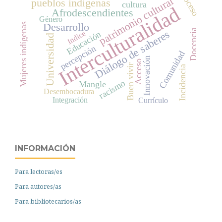
Proceso
patrimonio cultural
pueblos indígenas
cultura
Interculturalidad
Afrodescendientes
Género
Desarrollo
Mujeres indígenas
Docencia
Diálogo de saberes
Indice
Educación
Universidad
percepción
Comunidad
Innovación
Acceso
Buen vivir
Incidencia
racismo
Mangle
Desembocadura
Integración
Currículo
INFORMACIÓN
Para lectoras/es
Para autores/as
Para bibliotecarios/as