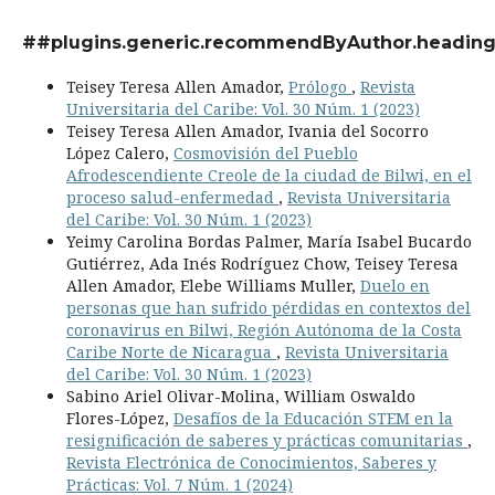
##plugins.generic.recommendByAuthor.headin
Teisey Teresa Allen Amador,
Prólogo
,
Revista
Universitaria del Caribe: Vol. 30 Núm. 1 (2023)
Teisey Teresa Allen Amador, Ivania del Socorro
López Calero,
Cosmovisión del Pueblo
Afrodescendiente Creole de la ciudad de Bilwi, en el
proceso salud-enfermedad
,
Revista Universitaria
del Caribe: Vol. 30 Núm. 1 (2023)
Yeimy Carolina Bordas Palmer, María Isabel Bucardo
Gutiérrez, Ada Inés Rodríguez Chow, Teisey Teresa
Allen Amador, Elebe Williams Muller,
Duelo en
personas que han sufrido pérdidas en contextos del
coronavirus en Bilwi, Región Autónoma de la Costa
Caribe Norte de Nicaragua
,
Revista Universitaria
del Caribe: Vol. 30 Núm. 1 (2023)
Sabino Ariel Olivar-Molina, William Oswaldo
Flores-López,
Desafíos de la Educación STEM en la
resignificación de saberes y prácticas comunitarias
,
Revista Electrónica de Conocimientos, Saberes y
Prácticas: Vol. 7 Núm. 1 (2024)